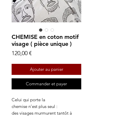
CHEMISE en coton motif
visage ( pièce unique )
Prix
120,00 €
Ajouter au panier
Commander et payer
Celui qui porte la
chemise n’est plus seul :
des visages murmurent tantôt à
l'épaule,
tantôt à la poitrine, comme des